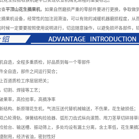
0型自走式花生捡拾收获机是早日实现农业机械化进程的重要标志。
检查
平顶山花生摘果机
，如果自然磨损严重的零部件要进行更换，争取做
生摘果机设备，经常性的加注润滑油，可以有效的减缓机器磨损程度，从
的时候一定要要按照使用说明进行，切忌随意操作，以避免损坏各部件，
自造，全程多重质检，好品质到每一个零部件
全自造，部件之间运行契合；
百道质检工序层层把关；
，切割、焊接等工艺；
果率，高捡拾率，高摘净率
结构、新原理花生机，气流压送代替机械输送，不伤果，花生破损低；
凸轮滑轨、弹簧结构捡拾器、弧形刀齿式纵向滚筒、甩刀茎草切碎排草
拾台、输送槽、振动筛上，多处均设有漏土分离，含土率低，花生果摘
耐用，经济省油，密封性好