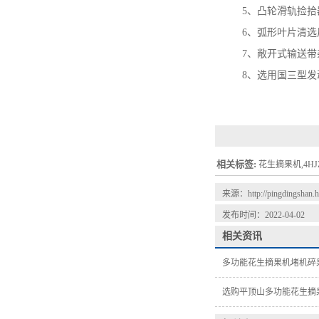
5、凸轮滑轨捡拾器
6、弧形叶片清选风
7、敞开式输送带杂
8、选用国三型发动
相关标签:
花生摘果机,4HJ
来源：
http://pingdingshan
发布时间：2022-04-02
相关资讯
多功能花生摘果机堵机碎
选购平顶山多功能花生摘