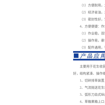
（1）方便耐用，大
（2）经济省油，发
（3）密封性好，驾
4、方便便捷：作业
（1）作业稳，双驱
（2）操作易，豪华
（3）配件通用，零
主要用于花生收获后
好，结构紧凑、操作
1、切碎排草装置，
2、气流抛送花生果
3、弧形刀齿式纵向
4、草箱果箱上口，