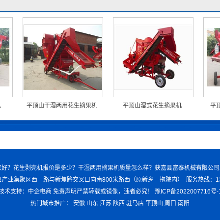
机
平顶山干湿两用花生摘果机
平顶山湿式花生摘果机
平
揉切机哪家好？花生剥壳机报价是多少？干湿两用摘果机质量怎么样？获嘉县富泰机械有限公
产业集聚区西一路与新焦路交叉口向南800米路西（原新乡一拖院内） 服务热线：1370
技术支持：中企电商
免责声明
严禁转载或镜像，违者必究！
豫ICP备2022007716号-
热门城市推广：
安徽
山东
江苏
陕西
驻马店
平顶山
周口
南阳