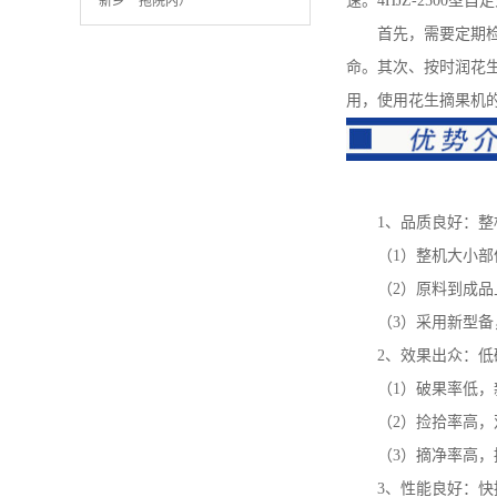
速。4HJZ-250
新乡一拖院内）
首先，需要定期
命。其次、按时润花
用，使用花生摘果机
1、品质良好：整机
（1）整机大小部件
（2）原料到成品上
（3）采用新型备
2、效果出众：低破
（1）破果率低，新
（2）捡拾率高，双
（3）摘净率高，捡
3、性能良好：快捷