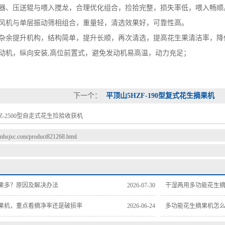
、压送辊与喂入搅龙，合理优化组合，捡拾完整，损失率低，喂入畅顺
机与单层振动筛相组合，重量轻，清选效果好，可靠性高。
余提升机构，结构简单，提升长顺，再次清选，提高花生果清洁率，降
机，纵向安装,高位前置式，避免发动机易高温，动力充足；
下一个：
平顶山5HZF-190型复式花生摘果机
Z-2500型自走式花生捡拾收获机
.hnhsjxc.com/product821268.html
果多？原因及解决办法
2026-07-30
干湿两用多功能花生
果机，重点看摘净率还是破损率
2026-06-24
多功能花生摘果机怎