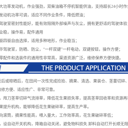
功率发动机，作业强劲，双柴油箱不停机智能供油，支持超长24小时作
动机功率可调，适应不同作业条件，降低燃油；
驶室密封性能好，能有效阻隔外部噪声与灰尘，拥有更舒适的驾驶体验
稳，操作易，配件通用
四驱自由选择，适用多种地形，作业稳当；
驾驶室，防晒、防尘，“一杆双键”一杆电动，双键按钮，操作方便；
配件和选装件的通用性非常高，渠道资源广泛，维修保养方便快捷。
或晾晒后，在田间一次性完成捡拾、摘果、清选、果装仓、茎蔓切碎、
维修方便、适应性广、非常可靠。
甩刀茎草切碎气流排草，降低花生果损失率，提高茎草回收率和资源再
提升机构，能够降低花生果破碎率，提高生产率。
滚筒，摘果性能高，喂入量大，工作效率高，花生果破碎率低；
设自动开关机构，降箱自动关闭，避免物料损失.卸料自动打开长顺无阻