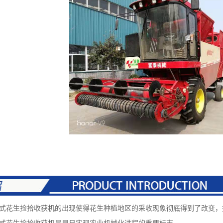
自走式花生捡拾收获机的出现使得花生种植地区的采收现象彻底得到了改变