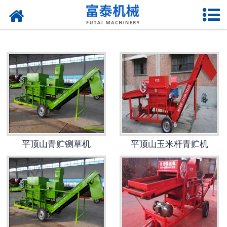
网站首页
平顶山花生摘果机
平顶山花生秸杆揉丝机
平顶山花生剥壳机
平顶山玉米割台
平顶山铡草机
平顶山青贮铡草机
平顶山玉米杆青贮机
平顶山上料机