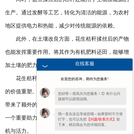
生产。通过发酵等工艺，转化为清洁的能源，为农村
地区提供电力和热能，减少对传统能源的依赖。
此外，在土壤改良方面，花生秸秆揉丝后的产物
也能发挥重要作用。将其作为有机肥料还田，能够增
在线客服
加土壤的肥力，改善土壤结构，促进农作物的生长。
花生秸秆揉丝机的出现，真正实现了农业废弃物
欢迎您的咨询，期待为您服务!
的价值重塑。它不仅减少了环境污染，还为农业生产
您好呀～很高兴为您服务！😊 有什么问
题都可以跟我说哦。
带来了额外的经济效益，是农业可持续发展道路上的
我一直在这边等候您哦～如果暂时不方便
一个重要助力，让曾经被忽视的废弃物焕发出新的生
打字，也可以先把
【问题/联系方式】
留
下来，稍后我会为您详细回复。
机与活力。